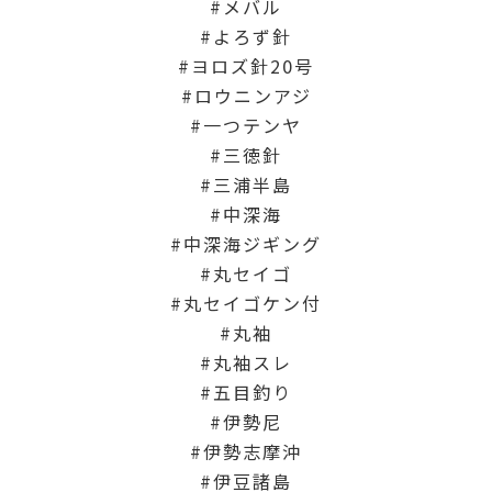
メバル
よろず針
ヨロズ針20号
ロウニンアジ
一つテンヤ
三徳針
三浦半島
中深海
中深海ジギング
丸セイゴ
丸セイゴケン付
丸袖
丸袖スレ
五目釣り
伊勢尼
伊勢志摩沖
伊豆諸島