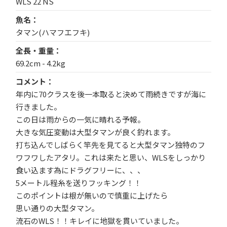
WLS 22 NS
魚名
タマン(ハマフエフキ)
全長・重量
69.2cm - 4.2kg
コメント
年内に70クラスを後一本取ると決めて雨続きですが海に
行きました。
この日は雨からの一気に晴れる予報。
大きな気圧変動は大型タマンが良く釣れます。
打ち込んでしばらく竿先を見てると大型タマン独特のフ
ワフワしたアタリ。これは来たと思い、WLSをしっかり
食い込ます為にドラグフリーに、、、
5メートル程糸を送りフッキング！！
このポイントは根が無いので慎重に上げたら
思い通りの大型タマン。
流石のWLS！！キレイに地獄を貫いていました。