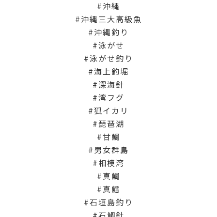
沖縄
沖縄三大高級魚
沖縄釣り
泳がせ
泳がせ釣り
海上釣堀
深海針
湾フグ
狐イカリ
琵琶湖
甘鯛
男女群島
相模湾
真鯛
真鱈
石垣島釣り
石鯛針