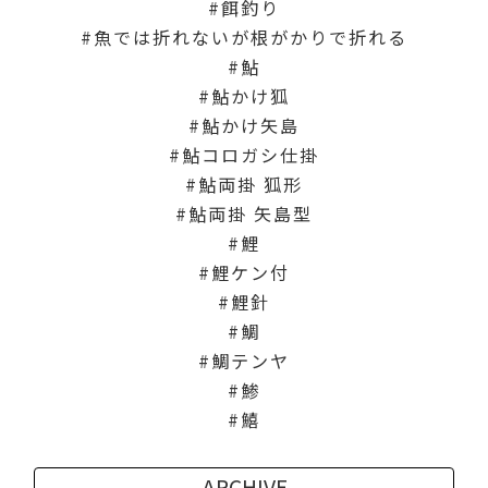
餌釣り
魚では折れないが根がかりで折れる
鮎
鮎かけ狐
鮎かけ矢島
鮎コロガシ仕掛
鮎両掛 狐形
鮎両掛 矢島型
鯉
鯉ケン付
鯉針
鯛
鯛テンヤ
鯵
鱚
ARCHIVE