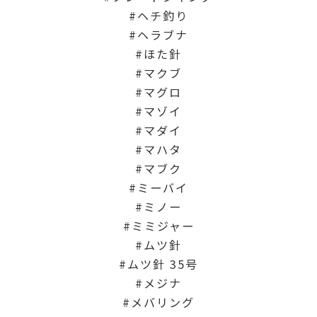
ヘチ釣り
ヘラブナ
ほた針
マクブ
マグロ
マゾイ
マダイ
マハタ
マブク
ミーバイ
ミノー
ミミジャー
ムツ針
ムツ針 35号
メジナ
メバリング