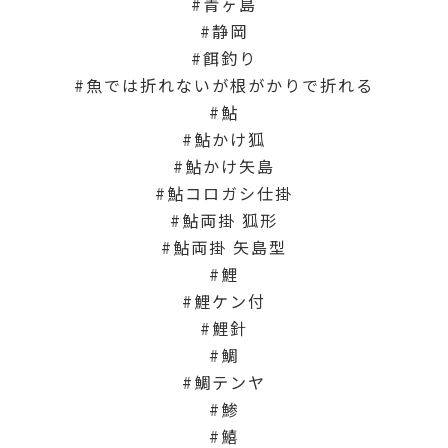
青ヶ島
静岡
餌釣り
魚では折れないが根がかりで折れる
鮎
鮎かけ狐
鮎かけ矢島
鮎コロガシ仕掛
鮎両掛 狐形
鮎両掛 矢島型
鯉
鯉ケン付
鯉針
鯛
鯛テンヤ
鯵
鱚