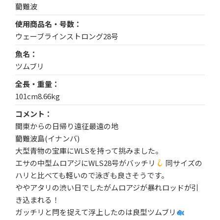
藺難波
使用商品名・号数
ウェーブラインストロング28号
魚名
ツムブリ
全長・重量
101cm8.66kg
コメント
関東からの日帰り遠征最遠の地
藺難波島(イナンバ)
大型青物の宝庫にWLSを持って挑みました。
エサの中型ムロアジにWLS28号がバッチリ
同サイズの
ハリと比べても軽いので泳ぎも良さそうです。
ややアタリの渋い日でしたがムロアジが暴れロッドが引
き込まれる！
ガッチリと閂を捉えて浮上したのは良型ツムブリ