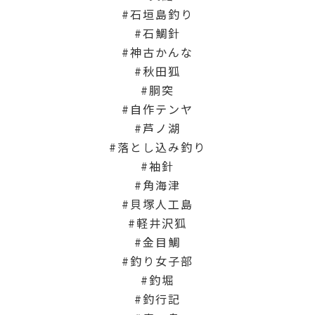
石垣島釣り
石鯛針
神古かんな
秋田狐
胴突
自作テンヤ
芦ノ湖
落とし込み釣り
袖針
角海津
貝塚人工島
軽井沢狐
金目鯛
釣り女子部
釣堀
釣行記