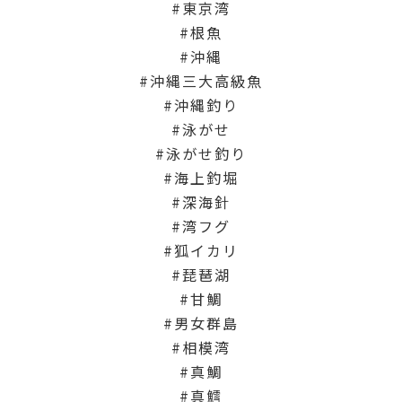
東京湾
根魚
沖縄
沖縄三大高級魚
沖縄釣り
泳がせ
泳がせ釣り
海上釣堀
深海針
湾フグ
狐イカリ
琵琶湖
甘鯛
男女群島
相模湾
真鯛
真鱈