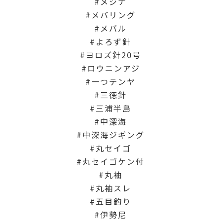
メジナ
メバリング
メバル
よろず針
ヨロズ針20号
ロウニンアジ
一つテンヤ
三徳針
三浦半島
中深海
中深海ジギング
丸セイゴ
丸セイゴケン付
丸袖
丸袖スレ
五目釣り
伊勢尼