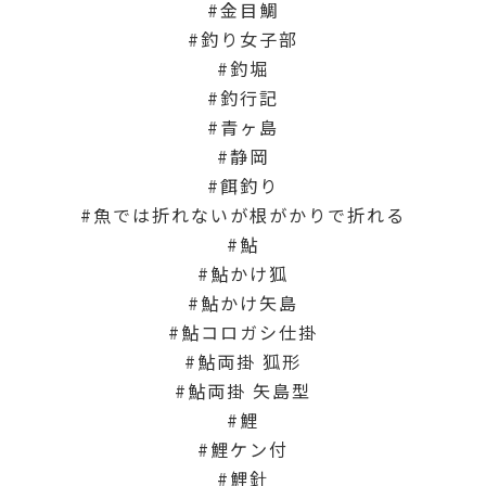
金目鯛
釣り女子部
釣堀
釣行記
青ヶ島
静岡
餌釣り
魚では折れないが根がかりで折れる
鮎
鮎かけ狐
鮎かけ矢島
鮎コロガシ仕掛
鮎両掛 狐形
鮎両掛 矢島型
鯉
鯉ケン付
鯉針