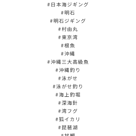
日本海ジギング
明石
明石ジギング
村由丸
東京湾
根魚
沖縄
沖縄三大高級魚
沖縄釣り
泳がせ
泳がせ釣り
海上釣堀
深海針
湾フグ
狐イカリ
琵琶湖
甘鯛