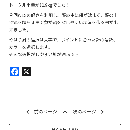
トータル重量が11.9kgでした！
今回WLSの軽さを利用し、藻の中に餌が沈まず、藻の上
で餌を踊らす事で魚が餌を探しやすい状況を作る事が出
来ました。
やはり針の選択は大事で、ポイントに合った針の号数、
カラーを選択します。
そんな選択がしやすい針がWLSです。
Facebook
X
前のページ
次のページ
HASH TAG