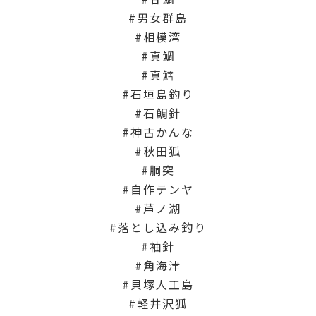
男女群島
相模湾
真鯛
真鱈
石垣島釣り
石鯛針
神古かんな
秋田狐
胴突
自作テンヤ
芦ノ湖
落とし込み釣り
袖針
角海津
貝塚人工島
軽井沢狐