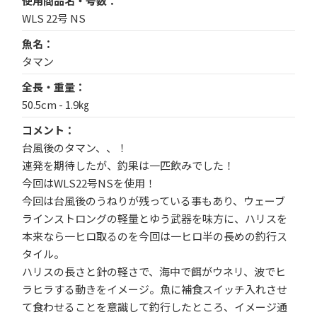
使用商品名・号数
WLS 22号 NS
魚名
タマン
全長・重量
50.5cm - 1.9㎏
コメント
台風後のタマン、、！
連発を期待したが、釣果は一匹飲みでした！
今回はWLS22号NSを使用！
今回は台風後のうねりが残っている事もあり、ウェーブ
ラインストロングの軽量とゆう武器を味方に、ハリスを
本来なら一ヒロ取るのを今回は一ヒロ半の長めの釣行ス
タイル。
ハリスの長さと針の軽さで、海中で餌がウネリ、波でヒ
ラヒラする動きをイメージ。魚に補食スイッチ入れさせ
て食わせることを意識して釣行したところ、イメージ通