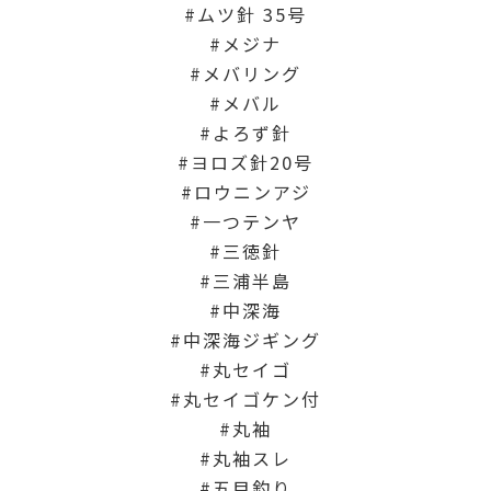
ムツ針 35号
メジナ
メバリング
メバル
よろず針
ヨロズ針20号
ロウニンアジ
一つテンヤ
三徳針
三浦半島
中深海
中深海ジギング
丸セイゴ
丸セイゴケン付
丸袖
丸袖スレ
五目釣り