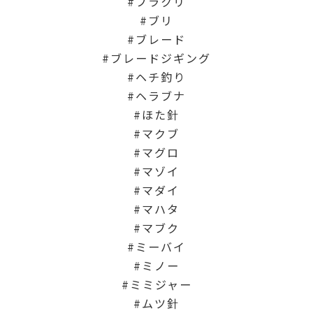
ブラクリ
ブリ
ブレード
ブレードジギング
ヘチ釣り
ヘラブナ
ほた針
マクブ
マグロ
マゾイ
マダイ
マハタ
マブク
ミーバイ
ミノー
ミミジャー
ムツ針