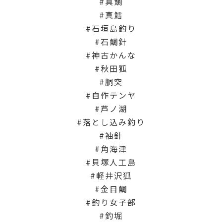
真鯛
真鱈
石垣島釣り
石鯛針
神古かんな
秋田狐
胴突
自作テンヤ
芦ノ湖
落とし込み釣り
袖針
角海津
貝塚人工島
軽井沢狐
金目鯛
釣り女子部
釣堀