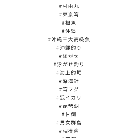
村由丸
東京湾
根魚
沖縄
沖縄三大高級魚
沖縄釣り
泳がせ
泳がせ釣り
海上釣堀
深海針
湾フグ
狐イカリ
琵琶湖
甘鯛
男女群島
相模湾