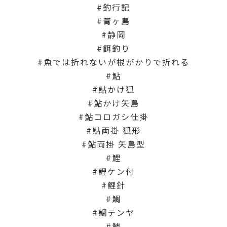
釣行記
青ヶ島
静岡
餌釣り
魚では折れないが根がかりで折れる
鮎
鮎かけ狐
鮎かけ矢島
鮎コロガシ仕掛
鮎両掛 狐形
鮎両掛 矢島型
鯉
鯉ケン付
鯉針
鯛
鯛テンヤ
鯵