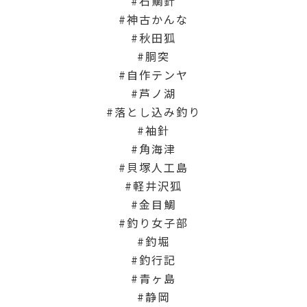
石鯛針
神古かんな
秋田狐
胴突
自作テンヤ
芦ノ湖
落とし込み釣り
袖針
角海津
貝塚人工島
軽井沢狐
金目鯛
釣り女子部
釣堀
釣行記
青ヶ島
静岡