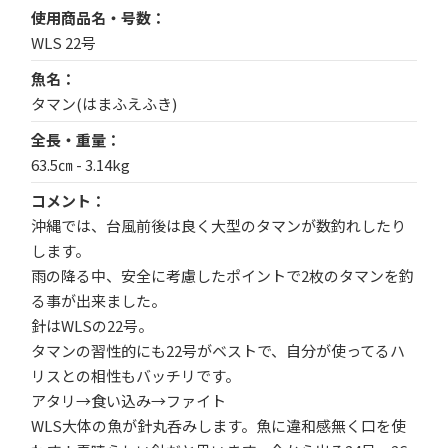
使用商品名・号数
WLS 22号
魚名
タマン(はまふえふき)
全長・重量
63.5㎝ - 3.14kg
コメント
沖縄では、台風前後は良く大型のタマンが数釣れしたり
します。
雨の降る中、安全に考慮したポイントで2枚のタマンを釣
る事が出来ました。
針はWLSの22号。
タマンの習性的にも22号がベストで、自分が使ってるハ
リスとの相性もバッチリです。
アタリ→食い込み→ファイト
WLS大体の魚が針丸呑みします。魚に違和感無く口を使