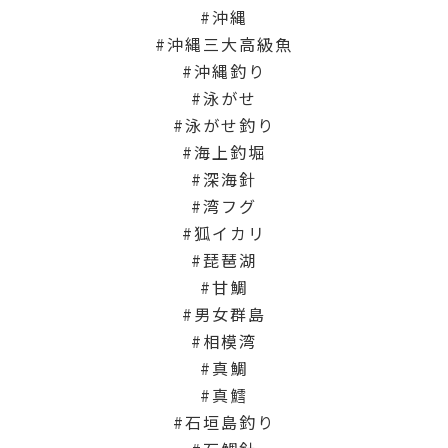
沖縄
沖縄三大高級魚
沖縄釣り
泳がせ
泳がせ釣り
海上釣堀
深海針
湾フグ
狐イカリ
琵琶湖
甘鯛
男女群島
相模湾
真鯛
真鱈
石垣島釣り