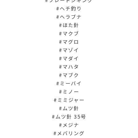
ヘチ釣り
ヘラブナ
ほた針
マクブ
マグロ
マゾイ
マダイ
マハタ
マブク
ミーバイ
ミノー
ミミジャー
ムツ針
ムツ針 35号
メジナ
メバリング