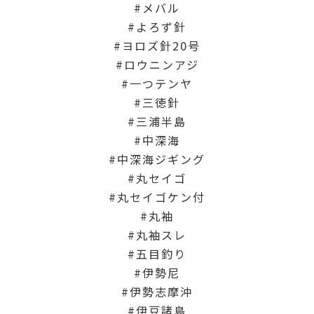
メバル
よろず針
ヨロズ針20号
ロウニンアジ
一つテンヤ
三徳針
三浦半島
中深海
中深海ジギング
丸セイゴ
丸セイゴケン付
丸袖
丸袖スレ
五目釣り
伊勢尼
伊勢志摩沖
伊豆諸島