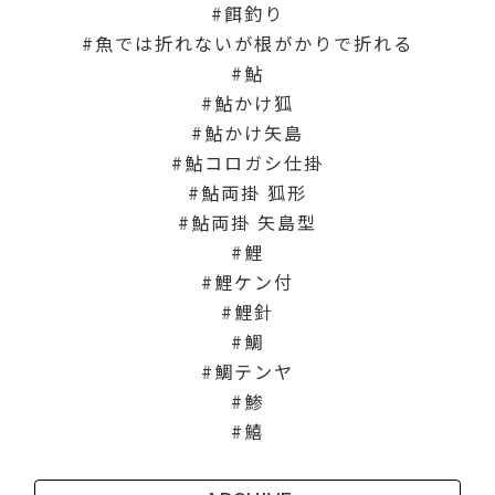
餌釣り
魚では折れないが根がかりで折れる
鮎
鮎かけ狐
鮎かけ矢島
鮎コロガシ仕掛
鮎両掛 狐形
鮎両掛 矢島型
鯉
鯉ケン付
鯉針
鯛
鯛テンヤ
鯵
鱚