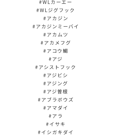
WLカーエー
WLジグフック
アカジン
アカジンミーバイ
アカムツ
アカメフグ
アコウ鯛
アジ
アシストフック
アジビシ
アジング
アジ曽根
アブラボウズ
アマダイ
アラ
イサキ
イシガキダイ