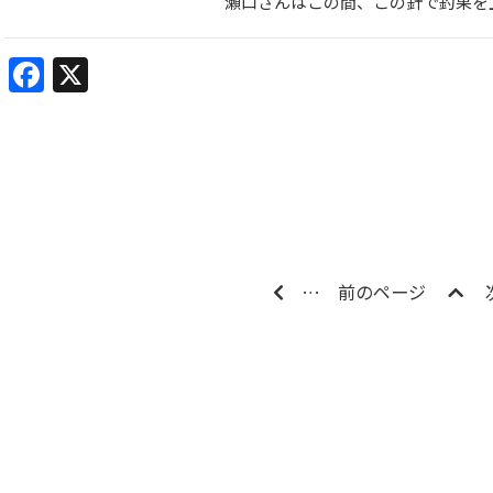
瀬口さんはこの間、この針で釣果を
Facebook
X
…
前のページ