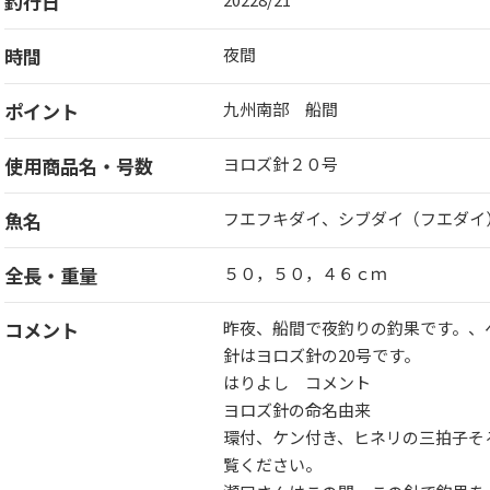
釣行日
時間
夜間
ポイント
九州南部 船間
使用商品名・号数
ヨロズ針２０号
魚名
フエフキダイ、シブダイ（フエダイ
全長・重量
５０，５０，４６ｃｍ
コメント
昨夜、船間で夜釣りの釣果です。、ヘ
針はヨロズ針の20号です。
はりよし コメント
ヨロズ針の命名由来
環付、ケン付き、ヒネリの三拍子そ
覧ください。