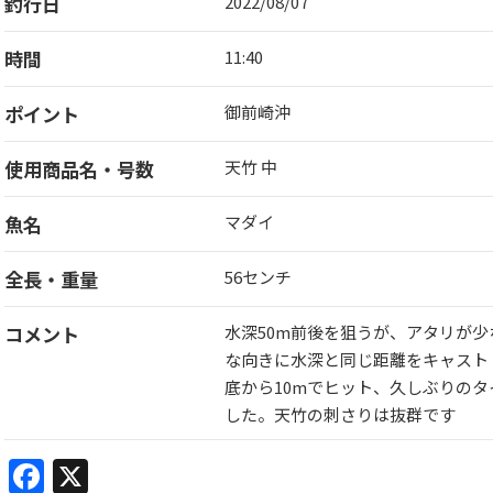
釣行日
2022/08/07
時間
11:40
ポイント
御前崎沖
使用商品名・号数
天竹 中
魚名
マダイ
全長・重量
56センチ
コメント
水深50m前後を狙うが、アタリが
な向きに水深と同じ距離をキャスト
底から10mでヒット、久しぶりの
した。天竹の刺さりは抜群です
Facebook
X