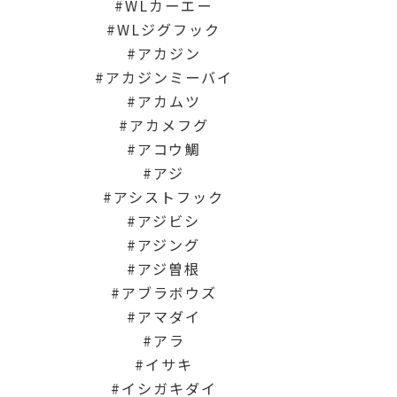
WLカーエー
WLジグフック
アカジン
アカジンミーバイ
アカムツ
アカメフグ
アコウ鯛
アジ
アシストフック
アジビシ
アジング
アジ曽根
アブラボウズ
アマダイ
アラ
イサキ
イシガキダイ