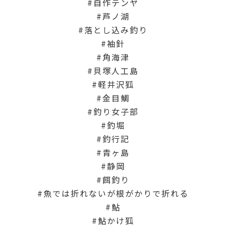
自作テンヤ
芦ノ湖
落とし込み釣り
袖針
角海津
貝塚人工島
軽井沢狐
金目鯛
釣り女子部
釣堀
釣行記
青ヶ島
静岡
餌釣り
魚では折れないが根がかりで折れる
鮎
鮎かけ狐