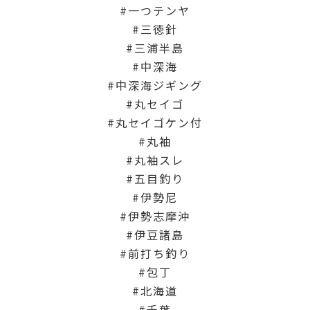
一つテンヤ
三徳針
三浦半島
中深海
中深海ジギング
丸セイゴ
丸セイゴケン付
丸袖
丸袖スレ
五目釣り
伊勢尼
伊勢志摩沖
伊豆諸島
前打ち釣り
包丁
北海道
千葉