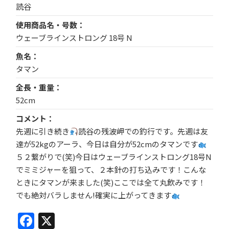
読谷
使用商品名・号数
ウェーブラインストロング 18号 N
魚名
タマン
全長・重量
52cm
コメント
先週に引き続き
読谷の残波岬での釣行です。先週は友
達が52kgのアーラ、今日は自分が52cmのタマンです
５２繋がりで(笑)今日はウェーブラインストロング18号N
でミミジャーを狙って、２本針の打ち込みです！こんな
ときにタマンが来ました(笑)ここでは全て丸飲みです！
でも絶対バラしません!確実に上がってきます
Facebook
X