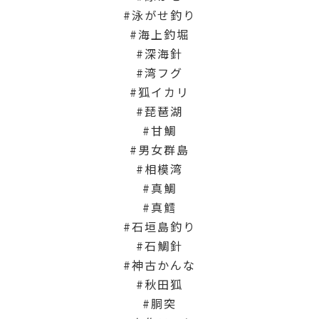
泳がせ釣り
海上釣堀
深海針
湾フグ
狐イカリ
琵琶湖
甘鯛
男女群島
相模湾
真鯛
真鱈
石垣島釣り
石鯛針
神古かんな
秋田狐
胴突