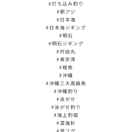
打ち込み釣り
新アジ
日本海
日本海ジギング
明石
明石ジギング
村由丸
東京湾
根魚
沖縄
沖縄三大高級魚
沖縄釣り
泳がせ
泳がせ釣り
海上釣堀
深海針
湾フグ