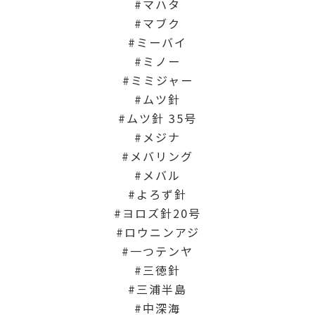
マハタ
マブク
ミーバイ
ミノー
ミミジャー
ムツ針
ムツ針 35号
メジナ
メバリング
メバル
よろず針
ヨロズ針20号
ロウニンアジ
一つテンヤ
三徳針
三浦半島
中深海