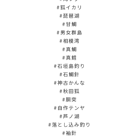
狐イカリ
琵琶湖
甘鯛
男女群島
相模湾
真鯛
真鱈
石垣島釣り
石鯛針
神古かんな
秋田狐
胴突
自作テンヤ
芦ノ湖
落とし込み釣り
袖針