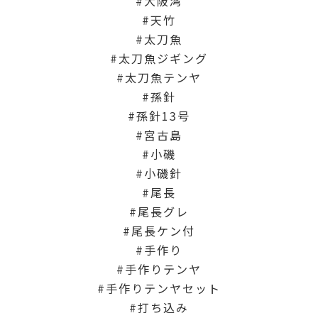
大阪湾
天竹
太刀魚
太刀魚ジギング
太刀魚テンヤ
孫針
孫針13号
宮古島
小磯
小磯針
尾長
尾長グレ
尾長ケン付
手作り
手作りテンヤ
手作りテンヤセット
打ち込み