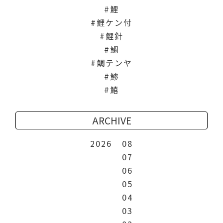
鯉
鯉ケン付
鯉針
鯛
鯛テンヤ
鯵
鱚
ARCHIVE
2026
08
07
06
05
04
03