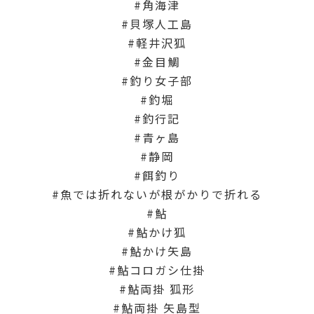
角海津
貝塚人工島
軽井沢狐
金目鯛
釣り女子部
釣堀
釣行記
青ヶ島
静岡
餌釣り
魚では折れないが根がかりで折れる
鮎
鮎かけ狐
鮎かけ矢島
鮎コロガシ仕掛
鮎両掛 狐形
鮎両掛 矢島型