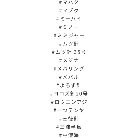
マハタ
マブク
ミーバイ
ミノー
ミミジャー
ムツ針
ムツ針 35号
メジナ
メバリング
メバル
よろず針
ヨロズ針20号
ロウニンアジ
一つテンヤ
三徳針
三浦半島
中深海