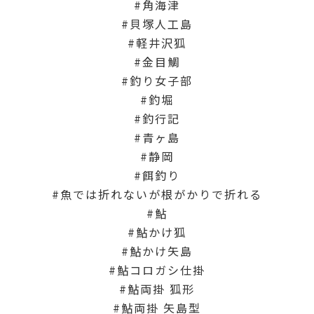
角海津
貝塚人工島
軽井沢狐
金目鯛
釣り女子部
釣堀
釣行記
青ヶ島
静岡
餌釣り
魚では折れないが根がかりで折れる
鮎
鮎かけ狐
鮎かけ矢島
鮎コロガシ仕掛
鮎両掛 狐形
鮎両掛 矢島型