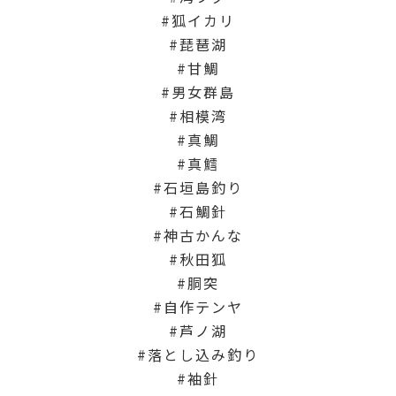
狐イカリ
琵琶湖
甘鯛
男女群島
相模湾
真鯛
真鱈
石垣島釣り
石鯛針
神古かんな
秋田狐
胴突
自作テンヤ
芦ノ湖
落とし込み釣り
袖針