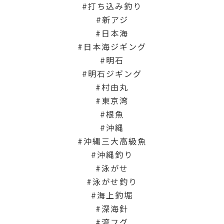
打ち込み釣り
新アジ
日本海
日本海ジギング
明石
明石ジギング
村由丸
東京湾
根魚
沖縄
沖縄三大高級魚
沖縄釣り
泳がせ
泳がせ釣り
海上釣堀
深海針
湾フグ