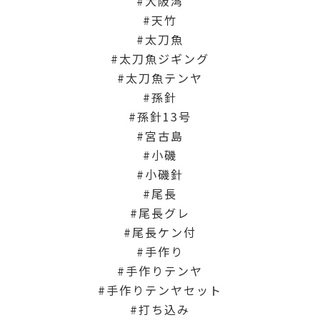
大阪湾
天竹
太刀魚
太刀魚ジギング
太刀魚テンヤ
孫針
孫針13号
宮古島
小磯
小磯針
尾長
尾長グレ
尾長ケン付
手作り
手作りテンヤ
手作りテンヤセット
打ち込み