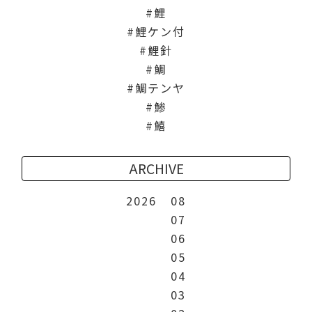
鯉
鯉ケン付
鯉針
鯛
鯛テンヤ
鯵
鱚
ARCHIVE
2026
08
07
06
05
04
03