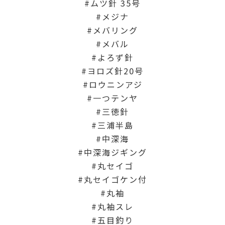
ムツ針 35号
メジナ
メバリング
メバル
よろず針
ヨロズ針20号
ロウニンアジ
一つテンヤ
三徳針
三浦半島
中深海
中深海ジギング
丸セイゴ
丸セイゴケン付
丸袖
丸袖スレ
五目釣り