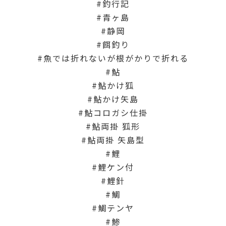
釣行記
青ヶ島
静岡
餌釣り
魚では折れないが根がかりで折れる
鮎
鮎かけ狐
鮎かけ矢島
鮎コロガシ仕掛
鮎両掛 狐形
鮎両掛 矢島型
鯉
鯉ケン付
鯉針
鯛
鯛テンヤ
鯵