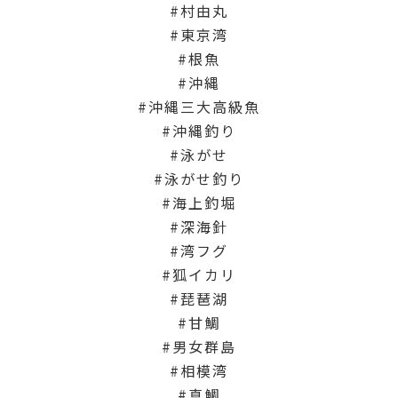
村由丸
東京湾
根魚
沖縄
沖縄三大高級魚
沖縄釣り
泳がせ
泳がせ釣り
海上釣堀
深海針
湾フグ
狐イカリ
琵琶湖
甘鯛
男女群島
相模湾
真鯛