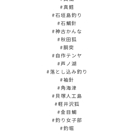
真鱈
石垣島釣り
石鯛針
神古かんな
秋田狐
胴突
自作テンヤ
芦ノ湖
落とし込み釣り
袖針
角海津
貝塚人工島
軽井沢狐
金目鯛
釣り女子部
釣堀