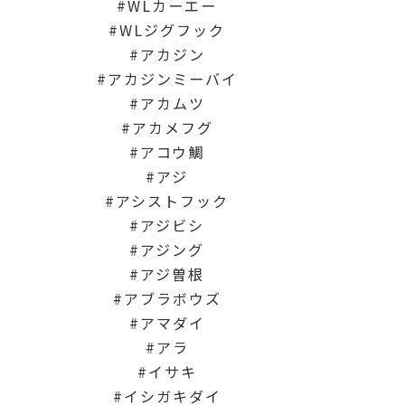
WLカーエー
WLジグフック
アカジン
アカジンミーバイ
アカムツ
アカメフグ
アコウ鯛
アジ
アシストフック
アジビシ
アジング
アジ曽根
アブラボウズ
アマダイ
アラ
イサキ
イシガキダイ