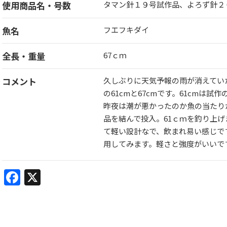
使用商品名・号数
タマン針１９号試作品、よろず針２
魚名
フエフキダイ
全長・重量
67ｃｍ
コメント
久しぶりに天気予報の雨が消えてい
の61cmと67cmです。61cmは試
昨夜は潮が悪かったのか魚の当たり
品を結んで投入。61ｃｍを釣り上
て軽い設計なで、飲まれ易い感じで
用してみます。軽さと強度がいいで
Facebook
X