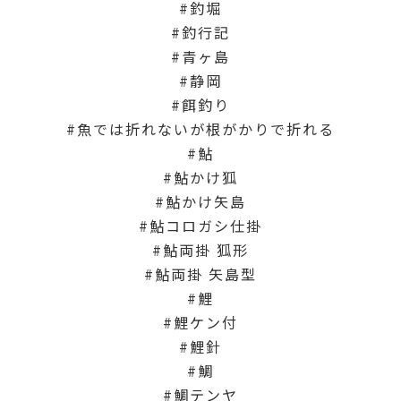
釣堀
釣行記
青ヶ島
静岡
餌釣り
魚では折れないが根がかりで折れる
鮎
鮎かけ狐
鮎かけ矢島
鮎コロガシ仕掛
鮎両掛 狐形
鮎両掛 矢島型
鯉
鯉ケン付
鯉針
鯛
鯛テンヤ