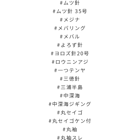
ムツ針
ムツ針 35号
メジナ
メバリング
メバル
よろず針
ヨロズ針20号
ロウニンアジ
一つテンヤ
三徳針
三浦半島
中深海
中深海ジギング
丸セイゴ
丸セイゴケン付
丸袖
丸袖スレ