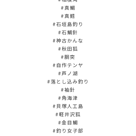
真鯛
真鱈
石垣島釣り
石鯛針
神古かんな
秋田狐
胴突
自作テンヤ
芦ノ湖
落とし込み釣り
袖針
角海津
貝塚人工島
軽井沢狐
金目鯛
釣り女子部