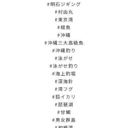
明石ジギング
村由丸
東京湾
根魚
沖縄
沖縄三大高級魚
沖縄釣り
泳がせ
泳がせ釣り
海上釣堀
深海針
湾フグ
狐イカリ
琵琶湖
甘鯛
男女群島
相模湾