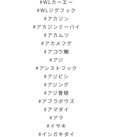
WLカーエー
WLジグフック
アカジン
アカジンミーバイ
アカムツ
アカメフグ
アコウ鯛
アジ
アシストフック
アジビシ
アジング
アジ曽根
アブラボウズ
アマダイ
アラ
イサキ
イシガキダイ