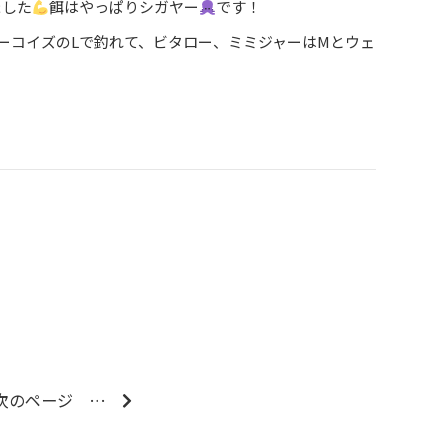
ました
餌はやっぱりシガヤー
です！
ターコイズのLで釣れて、ビタロー、ミミジャーはМとウェ
次のページ
…