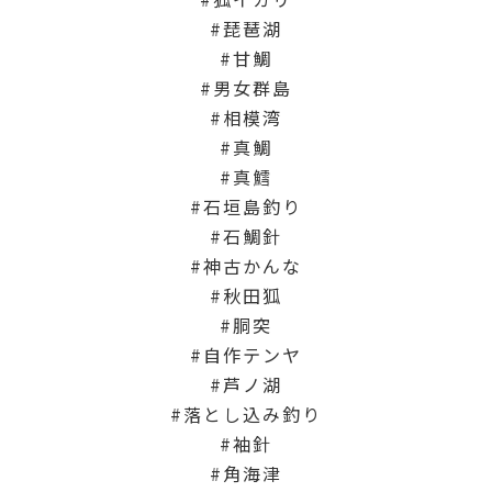
琵琶湖
甘鯛
男女群島
相模湾
真鯛
真鱈
石垣島釣り
石鯛針
神古かんな
秋田狐
胴突
自作テンヤ
芦ノ湖
落とし込み釣り
袖針
角海津