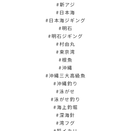
新アジ
日本海
日本海ジギング
明石
明石ジギング
村由丸
東京湾
根魚
沖縄
沖縄三大高級魚
沖縄釣り
泳がせ
泳がせ釣り
海上釣堀
深海針
湾フグ
狐イカリ