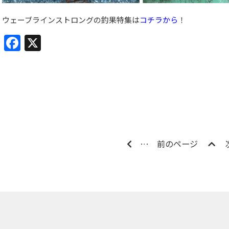
ウェーブラインストロングの釣果特集は
コチラから
！
Facebook
X
…
前のページ