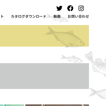
ート
カタログダウンロード
動画
お問い合わせ