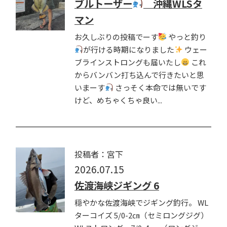
ブルトーザー
沖縄WLSタ
マン
お久しぶりの投稿でーす
やっと釣り
が行ける時期になりました
ウェー
ブラインストロングも届いたし
これ
からバンバン打ち込んで行きたいと思
いまーす
さっそく本命では無いです
けど、めちゃくちゃ良い...
投稿者：宮下
2026.07.15
佐渡海峡ジギング 6
穏やかな佐渡海峡でジギング釣行。 WL
ターコイズ 5/0-2㎝（セミロングジグ）