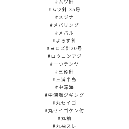
ムツ針
ムツ針 35号
メジナ
メバリング
メバル
よろず針
ヨロズ針20号
ロウニンアジ
一つテンヤ
三徳針
三浦半島
中深海
中深海ジギング
丸セイゴ
丸セイゴケン付
丸袖
丸袖スレ