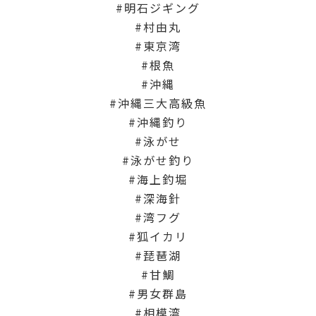
明石ジギング
村由丸
東京湾
根魚
沖縄
沖縄三大高級魚
沖縄釣り
泳がせ
泳がせ釣り
海上釣堀
深海針
湾フグ
狐イカリ
琵琶湖
甘鯛
男女群島
相模湾