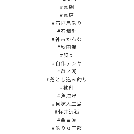
真鯛
真鱈
石垣島釣り
石鯛針
神古かんな
秋田狐
胴突
自作テンヤ
芦ノ湖
落とし込み釣り
袖針
角海津
貝塚人工島
軽井沢狐
金目鯛
釣り女子部