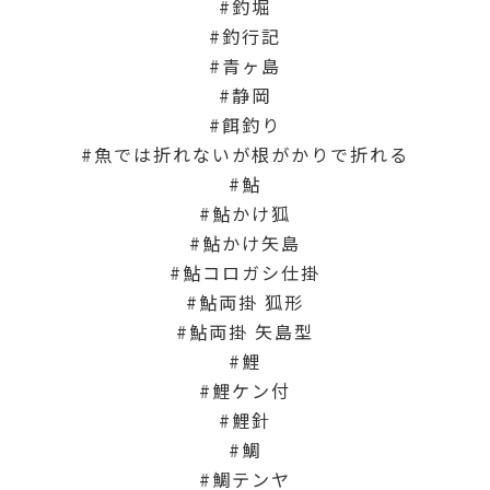
釣堀
釣行記
青ヶ島
静岡
餌釣り
魚では折れないが根がかりで折れる
鮎
鮎かけ狐
鮎かけ矢島
鮎コロガシ仕掛
鮎両掛 狐形
鮎両掛 矢島型
鯉
鯉ケン付
鯉針
鯛
鯛テンヤ