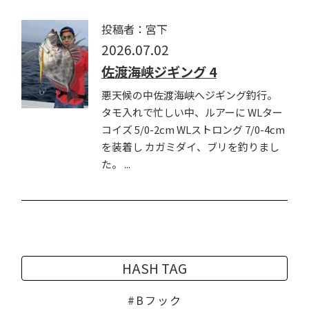
投稿者：宮下
2026.07.02
佐渡海峡ジギング 4
悪天候の中佐渡海峡へジギング釣行。
タモ入れで忙しい中、ルアーに WLター
コイズ 5/0-2cm WLストロング 7/0-4cm
を装着し カガミダイ、ブリを釣りまし
た。 ...
HASH TAG
Bフック