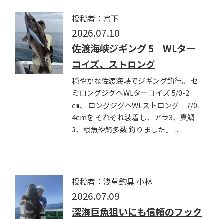
投稿者：宮下
2026.07.10
佐渡海峡ジギング 5 WLター
コイズ、ストロング
穏やかな佐渡海峡でジギング釣行。 セ
ミロングジグへWLターコイズ 5/0-2
㎝、 ロングジグへWLストロング 7/0-
4cmを それぞれ装着し、アラ3、真鯛
3、根魚や鯖多数 釣りました。 ...
投稿者：浅草釣具 小林
2026.07.09
深海巨魚狙いにも信頼のフック