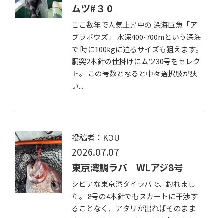
ムツ#３０
ここ数年で人気上昇中の 深海巨魚「ア
ブラボウズ」 水深400-700mという深海
で 時に100kgに迫るサイズも狙えます。
胴突2本針の仕掛けにムツ30号をセレク
ト。 この号数となると中々選択肢が狭
い...
投稿者：KOU
2026.07.07
東京湾鯛ラバ WLアジ8号
シビアな東京湾タイラバで、釣れまし
た。 8号の4本針でもスカートに干渉す
ることなく、アタリが出ればそのまま